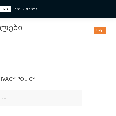
ENG
SIGN IN
REGISTER
ულები
Help
IVACY POLICY
ation