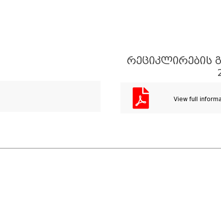
ᲠᲔᲪᲘᲙᲚᲘᲠᲔᲑᲘᲡ Გ
View full inform