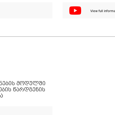
View full inform
ᲔᲜᲔᲑᲘᲡ ᲛᲝᲓᲣᲚᲨᲘ
ᲑᲘᲡ ᲬᲐᲠᲓᲒᲔᲜᲘᲡ
Ა