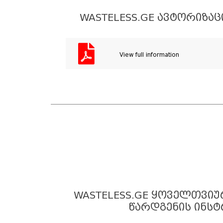
WASTELESS.GE ᲐᲕᲢᲝᲠᲘᲖᲐᲪ
View full information
WASTELESS.GE ᲧᲝᲕᲔᲚᲗᲕᲘᲣ
ᲬᲐᲠᲓᲒᲔᲜᲘᲡ ᲘᲜᲡᲢ