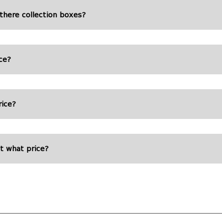
 there collection boxes?
ce?
rice?
t what price?