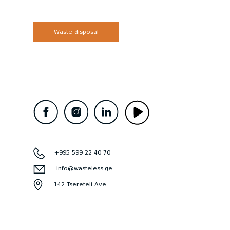
Waste disposal
+995 599 22 40 70
info@wasteless.ge
142 Tsereteli Ave