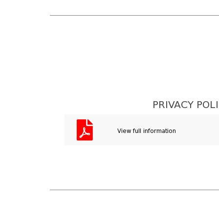
PRIVACY POL
View full information