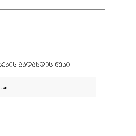
ᲔᲑᲘᲡ ᲒᲐᲓᲐᲮᲓᲘᲡ ᲬᲔᲡᲘ
ation