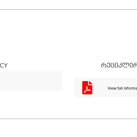
ICY
ᲠᲔᲪᲘᲙᲚᲘᲠ
View full inform