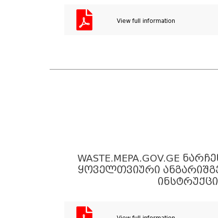
View full information
WASTE.MEPA.GOV.GE ᲜᲐᲠᲩ
ᲧᲝᲕᲔᲚᲗᲕᲘᲣᲠᲘ ᲐᲜᲒᲐᲠᲘᲨᲒᲔ
ᲘᲜᲡᲢᲠᲣᲥᲪᲘ
View full information