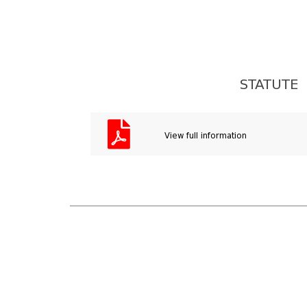
STATUTE
View full information