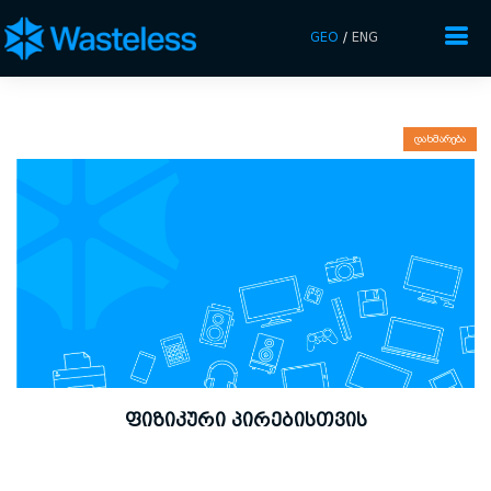
GEO
/
ENG
დახმარება
ᲤᲘᲖᲘᲙᲣᲠᲘ ᲞᲘᲠᲔᲑᲘᲡᲗᲕᲘᲡ