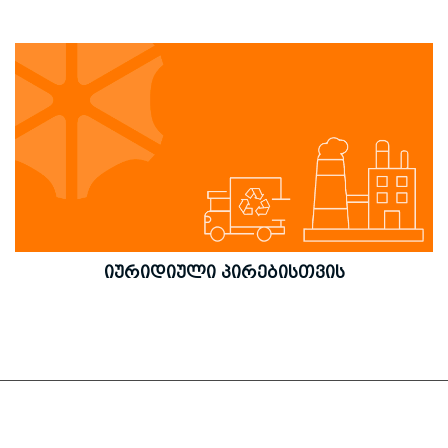
ᲘᲣᲠᲘᲓᲘᲣᲚᲘ ᲞᲘᲠᲔᲑᲘᲡᲗᲕᲘᲡ