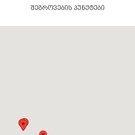
ᲨᲔᲒᲠᲝᲕᲔᲑᲘᲡ ᲞᲣᲜᲥᲢᲔᲑᲘ