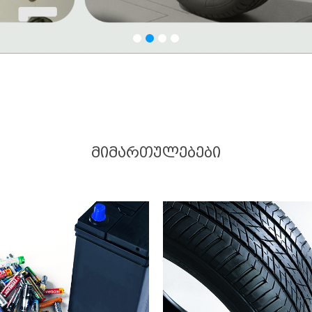
ᲛᲘᲛᲐᲠᲗᲣᲚᲔᲑᲔᲑᲘ