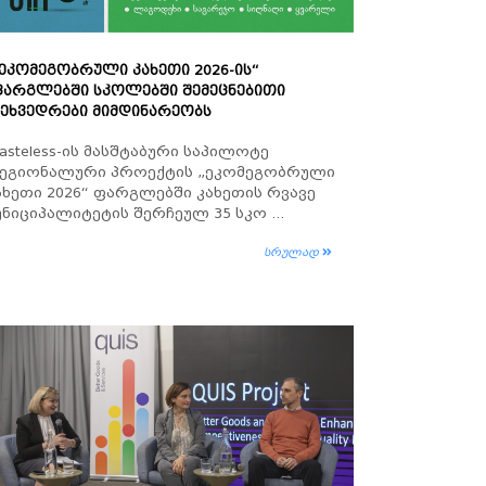
ᲔᲙᲝᲛᲔᲒᲝᲑᲠᲣᲚᲘ ᲙᲐᲮᲔᲗᲘ 2026-ᲘᲡ“
ᲤᲐᲠᲒᲚᲔᲑᲨᲘ ᲡᲙᲝᲚᲔᲑᲨᲘ ᲨᲔᲛᲔᲪᲜᲔᲑᲘᲗᲘ
ᲔᲮᲕᲔᲓᲠᲔᲑᲘ ᲛᲘᲛᲓᲘᲜᲐᲠᲔᲝᲑᲡ
asteless-ის მასშტაბური საპილოტე
ეგიონალური პროექტის „ეკომეგობრული
ახეთი 2026“ ფარგლებში კახეთის რვავე
უნიციპალიტეტის შერჩეულ 35 სკო ...
სრულად