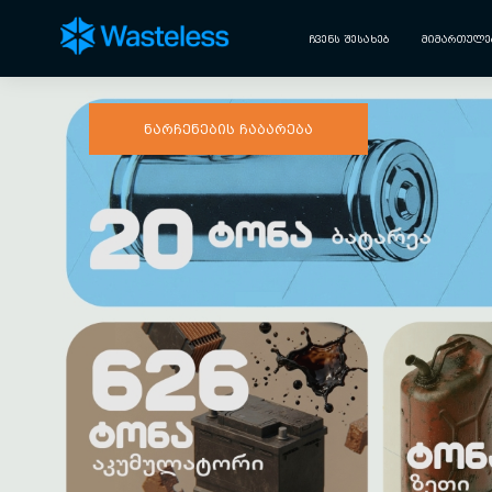
ᲩᲕᲔᲜᲡ ᲨᲔᲡᲐᲮᲔᲑ
ᲛᲘᲛᲐᲠᲗᲣᲚᲔ
ნარჩენების ჩაბარება
Previous