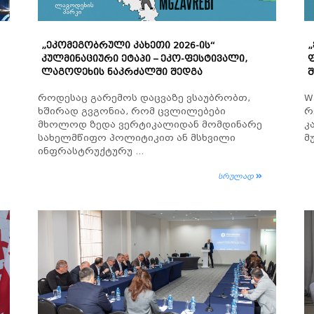
„ᲔᲙᲝᲛᲔᲒᲝᲑᲠᲣᲚᲘ ᲙᲐᲮᲔᲗᲘ 2026-ᲘᲡ“
„
ᲙᲣᲚᲛᲘᲜᲐᲪᲘᲣᲠᲘ ᲔᲢᲐᲞᲘ – ᲔᲙᲝ-ᲤᲔᲡᲢᲘᲕᲐᲚᲘ,
ᲚᲐᲒᲝᲓᲔᲮᲘᲡ ᲜᲐᲙᲠᲫᲐᲚᲨᲘ ᲨᲔᲓᲒᲐ
Შ
როდესაც გარემოს დაცვაზე ვსაუბრობთ,
W
ხშირად გვგონია, რომ ცვლილებები
რ
მხოლოდ ზედა ვერტიკალიდან მომდინარე
კ
სახელმწიფო პოლიტიკით ან მსხვილი
მ
ინფრასტრუქტურუ ...
სრულად