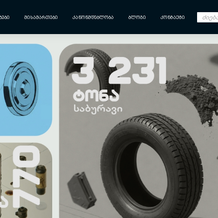
ᲑᲔᲑᲘ
ᲛᲘᲡᲐᲛᲐᲠᲗᲔᲑᲘ
ᲙᲐᲜᲝᲜᲛᲓᲔᲑᲚᲝᲑᲐ
ᲑᲚᲝᲒᲘ
ᲙᲝᲜᲢᲐᲥᲢᲘ