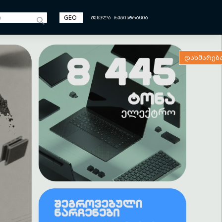
GEO
ᲨᲔᲡᲕᲚᲐ
ᲠᲔᲒᲘᲡᲢᲠᲐᲪᲘᲐ
დახმარებ
Nex