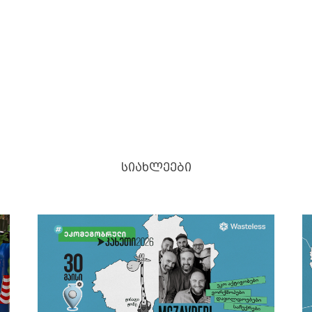
ᲡᲘᲐᲮᲚᲔᲔᲑᲘ