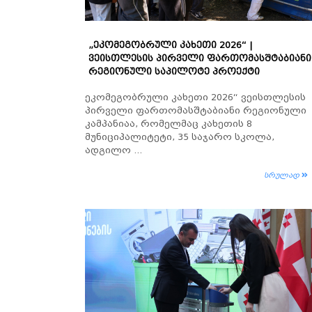
„ᲔᲙᲝᲛᲔᲒᲝᲑᲠᲣᲚᲘ ᲙᲐᲮᲔᲗᲘ 2026“ |
ᲕᲔᲘᲡᲗᲚᲔᲡᲘᲡ ᲞᲘᲠᲕᲔᲚᲘ ᲤᲐᲠᲗᲝᲛᲐᲡᲨᲢᲐᲑᲘᲐᲜᲘ
ᲠᲔᲒᲘᲝᲜᲣᲚᲘ ᲡᲐᲞᲘᲚᲝᲢᲔ ᲞᲠᲝᲔᲥᲢᲘ
ეკომეგობრული კახეთი 2026“ ვეისთლესის
პირველი ფართომასშტაბიანი რეგიონული
კამპანიაა, რომელმაც კახეთის 8
მუნიციპალიტეტი, 35 საჯარო სკოლა,
ადგილო ...
სრულად