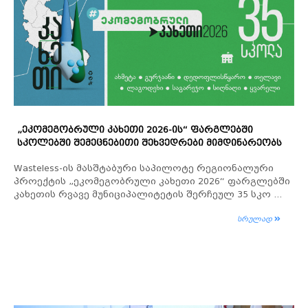
„ᲔᲙᲝᲛᲔᲒᲝᲑᲠᲣᲚᲘ ᲙᲐᲮᲔᲗᲘ 2026-ᲘᲡ“ ᲤᲐᲠᲒᲚᲔᲑᲨᲘ
ᲡᲙᲝᲚᲔᲑᲨᲘ ᲨᲔᲛᲔᲪᲜᲔᲑᲘᲗᲘ ᲨᲔᲮᲕᲔᲓᲠᲔᲑᲘ ᲛᲘᲛᲓᲘᲜᲐᲠᲔᲝᲑᲡ
Wasteless-ის მასშტაბური საპილოტე რეგიონალური
პროექტის „ეკომეგობრული კახეთი 2026“ ფარგლებში
კახეთის რვავე მუნიციპალიტეტის შერჩეულ 35 სკო ...
სრულად