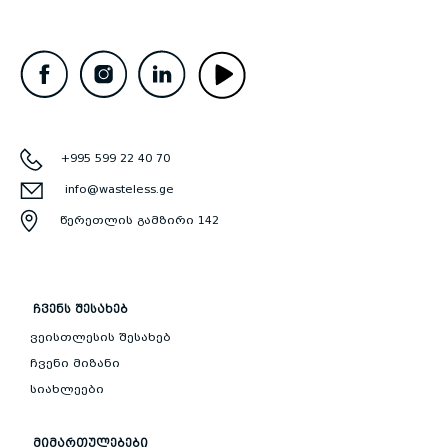
+995 599 22 40 70
info@wasteless.ge
წერეთლის გამზირი 142
ᲩᲕᲔᲜᲡ ᲨᲔᲡᲐᲮᲔᲑ
ვეისთლესის შესახებ
ჩვენი მიზანი
სიახლეები
ᲛᲘᲛᲐᲠᲗᲣᲚᲔᲑᲔᲑᲘ