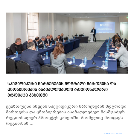
ᲡᲞᲔᲪᲘᲤᲘᲙᲣᲠᲘ ᲜᲐᲠᲩᲔᲜᲔᲑᲘᲡ ᲛᲓᲒᲠᲐᲓᲘ ᲛᲐᲠᲗᲕᲘᲡᲐ ᲓᲐ
ᲪᲜᲝᲑᲘᲔᲠᲔᲑᲘᲡ ᲐᲡᲐᲛᲐᲦᲚᲔᲑᲔᲚᲘ ᲠᲔᲒᲘᲝᲜᲐᲚᲣᲠᲘ
ᲞᲠᲝᲔᲥᲢᲘ ᲙᲐᲮᲔᲗᲨᲘ
ვეისთლესი იწყებს სპეციფიკური ნარჩენების მდგრადი
მართვისა და ცნობიერების ასამაღლებელ მასშტაბურ
რეგიონალურ პროექტს კახეთში, რომელიც მოიცავს
რეგიონის ...