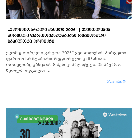
„ᲔᲙᲝᲛᲔᲒᲝᲑᲠᲣᲚᲘ ᲙᲐᲮᲔᲗᲘ 2026“ | ᲕᲔᲘᲡᲗᲚᲔᲡᲘᲡ
ᲞᲘᲠᲕᲔᲚᲘ ᲤᲐᲠᲗᲝᲛᲐᲡᲨᲢᲐᲑᲘᲐᲜᲘ ᲠᲔᲒᲘᲝᲜᲣᲚᲘ
ᲡᲐᲞᲘᲚᲝᲢᲔ ᲞᲠᲝᲔᲥᲢᲘ
ეკომეგობრული კახეთი 2026“ ვეისთლესის პირველი
ფართომასშტაბიანი რეგიონული კამპანიაა,
რომელმაც კახეთის 8 მუნიციპალიტეტი, 35 საჯარო
სკოლა, ადგილო ...
სრულად