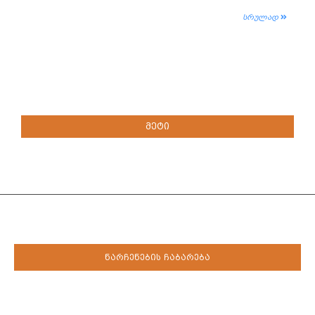
სრულად
ᲛᲔᲢᲘ
ნარჩენების ჩაბარება