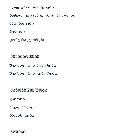
ელექტრო ნარჩენები
ბატარეები და აკუმულატორები
საბურავები
ზეთები
კონტრაქტორები
ᲛᲘᲡᲐᲛᲐᲠᲗᲔᲑᲘ
შეგროვების პუნქტები
შეგროვების ცენტრები
ᲙᲐᲜᲝᲜᲛᲓᲔᲑᲚᲝᲑᲐ
კანონი
რეგლამენტი
ბრძანებები
ᲑᲚᲝᲒᲘ