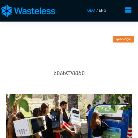
GEO
/
ENG
დახმარება
ᲡᲘᲐᲮᲚᲔᲔᲑᲘ