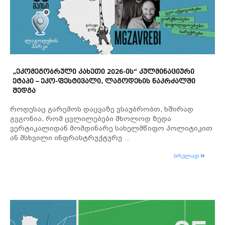
„ᲔᲙᲝᲛᲔᲒᲝᲑᲠᲣᲚᲘ ᲙᲐᲮᲔᲗᲘ 2026-ᲘᲡ“ ᲙᲣᲚᲛᲘᲜᲐᲪᲘᲣᲠᲘ
ᲔᲢᲐᲞᲘ – ᲔᲙᲝ-ᲤᲔᲡᲢᲘᲕᲐᲚᲘ, ᲚᲐᲒᲝᲓᲔᲮᲘᲡ ᲜᲐᲙᲠᲫᲐᲚᲨᲘ
ᲨᲔᲓᲒᲐ
როდესაც გარემოს დაცვაზე ვსაუბრობთ, ხშირად
გვგონია, რომ ცვლილებები მხოლოდ ზედა
ვერტიკალიდან მომდინარე სახელმწიფო პოლიტიკით
ან მსხვილი ინფრასტრუქტურუ ...
სრულად