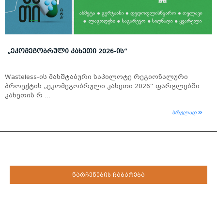
„ᲔᲙᲝᲛᲔᲒᲝᲑᲠᲣᲚᲘ ᲙᲐᲮᲔᲗᲘ 2026-ᲘᲡ“
Wasteless-ის მასშტაბური საპილოტე რეგიონალური
პროექტის „ეკომეგობრული კახეთი 2026“ ფარგლებში
კახეთის რ ...
სრულად
ნარჩენების ჩაბარება