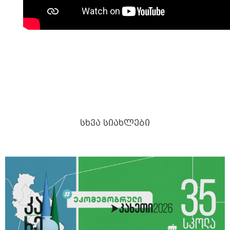
ᲡᲮᲕᲐ ᲡᲘᲐᲮᲚᲔᲑᲘ