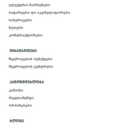
ელექტრო ნარჩენები
ბატარეები და აკუმულატორები
საბურავები
ზეთები
კონტრაქტორები
ᲛᲘᲡᲐᲛᲐᲠᲗᲔᲑᲘ
შეგროვების პუნქტები
შეგროვების ცენტრები
ᲙᲐᲜᲝᲜᲛᲓᲔᲑᲚᲝᲑᲐ
კანონი
რეგლამენტი
ბრძანებები
ᲑᲚᲝᲒᲘ