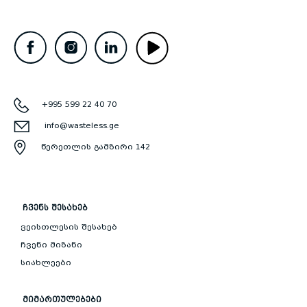
+995 599 22 40 70
info@wasteless.ge
წერეთლის გამზირი 142
ᲩᲕᲔᲜᲡ ᲨᲔᲡᲐᲮᲔᲑ
ვეისთლესის შესახებ
ჩვენი მიზანი
სიახლეები
ᲛᲘᲛᲐᲠᲗᲣᲚᲔᲑᲔᲑᲘ