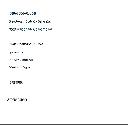
ᲛᲘᲡᲐᲛᲐᲠᲗᲔᲑᲘ
შეგროვების პუნქტები
შეგროვების ცენტრები
ᲙᲐᲜᲝᲜᲛᲓᲔᲑᲚᲝᲑᲐ
კანონი
რეგლამენტი
ბრძანებები
ᲑᲚᲝᲒᲘ
ᲙᲝᲜᲢᲐᲥᲢᲘ