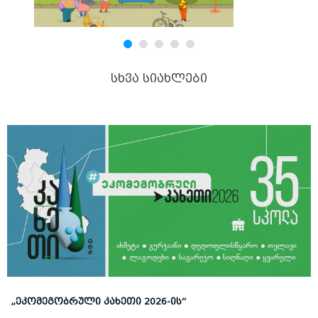
ᲡᲮᲕᲐ ᲡᲘᲐᲮᲚᲔᲑᲘ
„ᲔᲙᲝᲛᲔᲒᲝᲑᲠᲣᲚᲘ ᲙᲐᲮᲔᲗᲘ 2026-ᲘᲡ“