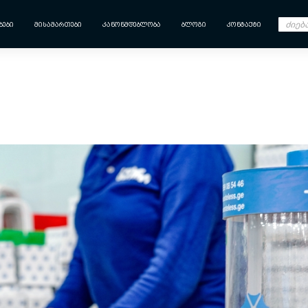
ᲑᲔᲑᲘ
ᲛᲘᲡᲐᲛᲐᲠᲗᲔᲑᲘ
ᲙᲐᲜᲝᲜᲛᲓᲔᲑᲚᲝᲑᲐ
ᲑᲚᲝᲒᲘ
ᲙᲝᲜᲢᲐᲥᲢᲘ