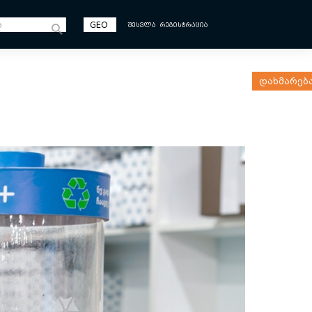
GEO
ᲨᲔᲡᲕᲚᲐ
ᲠᲔᲒᲘᲡᲢᲠᲐᲪᲘᲐ
დახმარებ