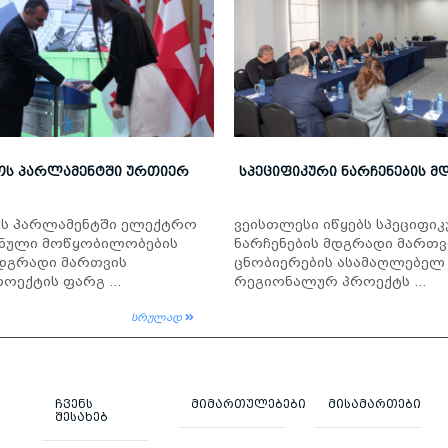
Ს ᲞᲐᲠᲚᲐᲛᲔᲜᲢᲨᲘ ᲣᲠᲗᲘᲔᲠ
ᲡᲞᲔᲪᲘᲤᲘᲙᲣᲠᲘ ᲜᲐᲠᲩᲔᲜᲔᲑᲘᲡ Მ
ს პარლამენტში ელექტრო
ვეისთლესი იწყებს სპეციფი
ნული მოწყობილობების
ნარჩენების მდგრადი მართვ
მდგრადი მართვის
ცნობიერების ასამაღლებელ
ოექტის ფარგ ...
რეგიონალურ პროექტს ...
სრულად
ᲩᲕᲔᲜᲡ
ᲛᲘᲛᲐᲠᲗᲣᲚᲔᲑᲔᲑᲘ
ᲛᲘᲡᲐᲛᲐᲠᲗᲔᲑᲘ
ᲨᲔᲡᲐᲮᲔᲑ