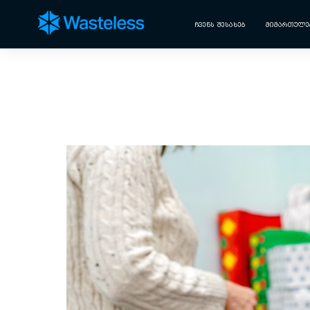
ᲩᲕᲔᲜᲡ ᲨᲔᲡᲐᲮᲔᲑ
ᲛᲘᲛᲐᲠᲗᲣᲚᲔ