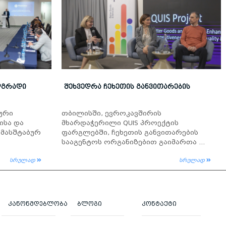
ᲓᲒᲠᲐᲓᲘ
ᲨᲔᲮᲕᲔᲓᲠᲐ ᲩᲔᲮᲔᲗᲘᲡ ᲒᲐᲜᲕᲘᲗᲐᲠᲔᲑᲘᲡ
კური
თბილისში, ევროკავშირის
ისა და
მხარდაჭერილი QUIS პროექტის
 მასშტაბურ
ფარგლებში, ჩეხეთის განვითარების
სააგენტოს ორგანიზებით გაიმართა ...
სრულად
სრულად
ᲙᲐᲜᲝᲜᲛᲓᲔᲑᲚᲝᲑᲐ
ᲑᲚᲝᲒᲘ
ᲙᲝᲜᲢᲐᲥᲢᲘ