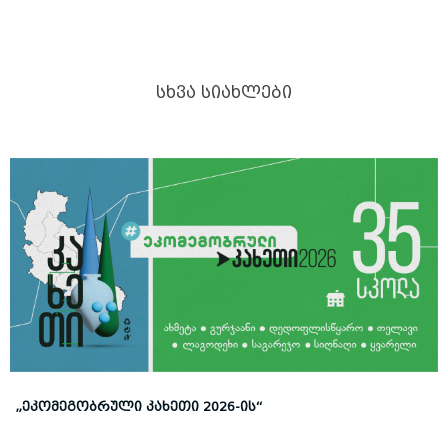
ᲡᲮᲕᲐ ᲡᲘᲐᲮᲚᲔᲑᲘ
„ᲔᲙᲝᲛᲔᲒᲝᲑᲠᲣᲚᲘ ᲙᲐᲮᲔᲗᲘ 2026-ᲘᲡ“