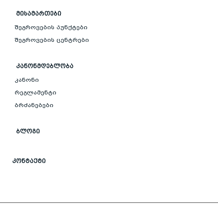
ᲛᲘᲡᲐᲛᲐᲠᲗᲔᲑᲘ
შეგროვების პუნქტები
შეგროვების ცენტრები
ᲙᲐᲜᲝᲜᲛᲓᲔᲑᲚᲝᲑᲐ
კანონი
რეგლამენტი
ბრძანებები
ᲑᲚᲝᲒᲘ
ᲙᲝᲜᲢᲐᲥᲢᲘ