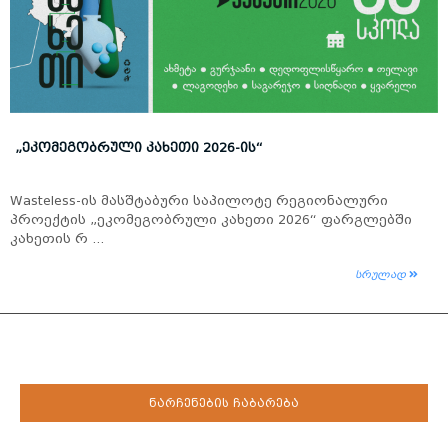
„ᲔᲙᲝᲛᲔᲒᲝᲑᲠᲣᲚᲘ ᲙᲐᲮᲔᲗᲘ 2026-ᲘᲡ“
Wasteless-ის მასშტაბური საპილოტე რეგიონალური
პროექტის „ეკომეგობრული კახეთი 2026“ ფარგლებში
კახეთის რ ...
სრულად
ნარჩენების ჩაბარება