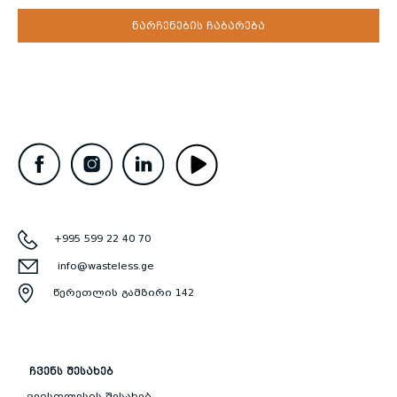
ნარჩენების ჩაბარება
+995 599 22 40 70
info@wasteless.ge
წერეთლის გამზირი 142
ᲩᲕᲔᲜᲡ ᲨᲔᲡᲐᲮᲔᲑ
ვეისთლესის შესახებ