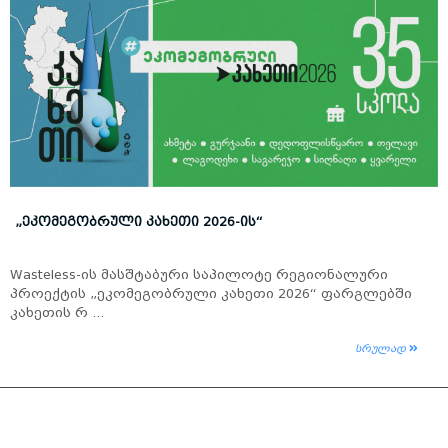
„ᲔᲙᲝᲛᲔᲒᲝᲑᲠᲣᲚᲘ ᲙᲐᲮᲔᲗᲘ 2026-ᲘᲡ“
Wasteless-ის მასშტაბური საპილოტე რეგიონალური
პროექტის „ეკომეგობრული კახეთი 2026“ ფარგლებში
კახეთის რ ...
სრულად