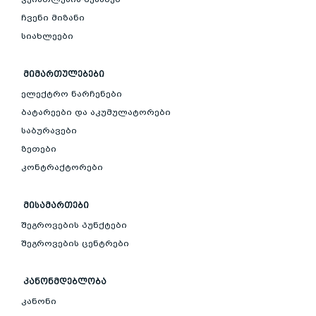
ჩვენი მიზანი
სიახლეები
ᲛᲘᲛᲐᲠᲗᲣᲚᲔᲑᲔᲑᲘ
ელექტრო ნარჩენები
ბატარეები და აკუმულატორები
საბურავები
ზეთები
კონტრაქტორები
ᲛᲘᲡᲐᲛᲐᲠᲗᲔᲑᲘ
შეგროვების პუნქტები
შეგროვების ცენტრები
ᲙᲐᲜᲝᲜᲛᲓᲔᲑᲚᲝᲑᲐ
კანონი