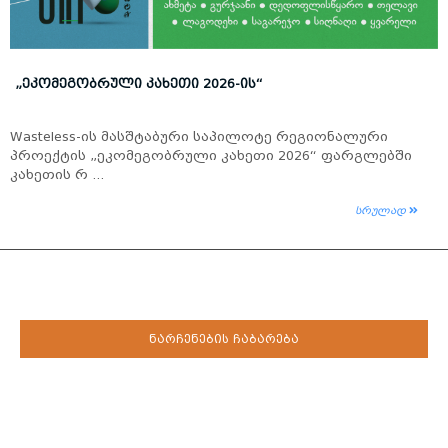
„ᲔᲙᲝᲛᲔᲒᲝᲑᲠᲣᲚᲘ ᲙᲐᲮᲔᲗᲘ 2026-ᲘᲡ“
Wasteless-ის მასშტაბური საპილოტე რეგიონალური
პროექტის „ეკომეგობრული კახეთი 2026“ ფარგლებში
კახეთის რ ...
სრულად
ნარჩენების ჩაბარება