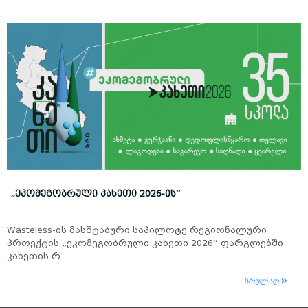
„ᲔᲙᲝᲛᲔᲒᲝᲑᲠᲣᲚᲘ ᲙᲐᲮᲔᲗᲘ 2026-ᲘᲡ“
Wasteless-ის მასშტაბური საპილოტე რეგიონალური
პროექტის „ეკომეგობრული კახეთი 2026“ ფარგლებში
კახეთის რ ...
სრულად